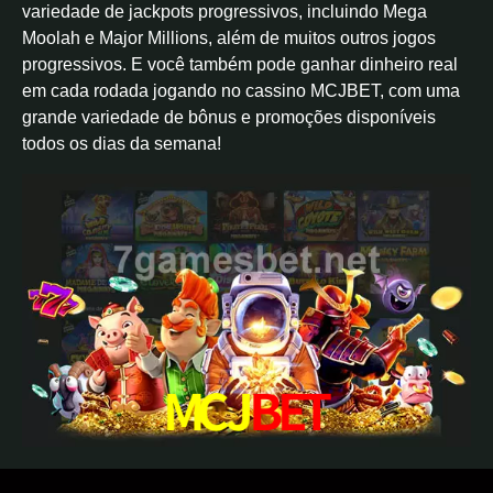
variedade de jackpots progressivos, incluindo Mega
Moolah e Major Millions, além de muitos outros jogos
progressivos. E você também pode ganhar dinheiro real
em cada rodada jogando no cassino MCJBET, com uma
grande variedade de bônus e promoções disponíveis
todos os dias da semana!