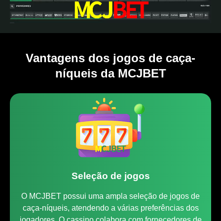
Vantagens dos jogos de caça-
níqueis da MCJBET
Seleção de jogos
O MCJBET possui uma ampla seleção de jogos de
caça-níqueis, atendendo a várias preferências dos
jogadores. O cassino colabora com fornecedores de