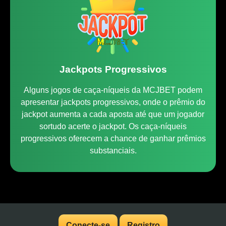
Jackpots Progressivos
Alguns jogos de caça-níqueis da MCJBET podem
apresentar jackpots progressivos, onde o prêmio do
jackpot aumenta a cada aposta até que um jogador
sortudo acerte o jackpot. Os caça-níqueis
progressivos oferecem a chance de ganhar prêmios
substanciais.
Conecte-se
Registro