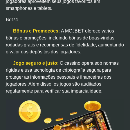
jogadores aproveitem seus jogos favoritos em
smartphones e tablets.
Bet74
Bônus e Promoções:
A MCJBET oferece vários
bônus e promoções, incluindo bônus de boas-vindas,
rodadas grátis e recompensas de fidelidade, aumentando
o valor dos depósitos dos jogadores.
Jogo seguro e justo:
O cassino opera sob normas
rígidas e usa tecnologia de criptografia segura para
proteger as informações pessoais e financeiras dos
jogadores. Além disso, os jogos são auditados
regularmente para verificar sua imparcialidade.