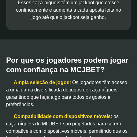
Esses caça-níqueis têm um jackpot que cresce
continuamente e aumenta a cada aposta feita no
jogo até que o jackpot seja ganho.
Por que os jogadores podem jogar
com confiança na MCJBET?
Ampla seleção de jogos:
Os jogadores têm acesso
a uma gama diversificada de jogos de caça-níqueis,
garantindo que haja algo para todos os gostos e
preferências.
Compatibilidade com dispositivos móveis:
os
caça-níqueis do MCJBET são projetados para serem
compatíveis com dispositivos móveis, permitindo que os