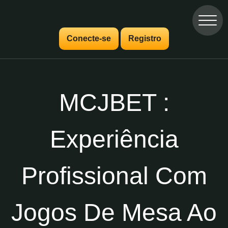
Conecte-se
Registro
MCJBET :
Experiência
Profissional Com
Jogos De Mesa Ao