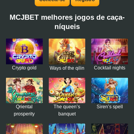
MCJBET melhores jogos de caça-
níqueis
Crypto gold
Cocktail nights
Ways of the qilin
The queen’s
Siren’s spell
Qriental
banquet
prosperity