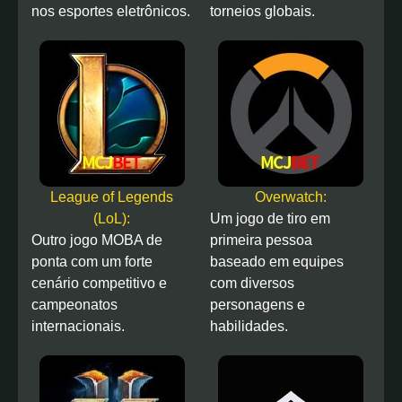
nos esportes eletrônicos.
torneios globais.
League of Legends
Overwatch:
(LoL):
Um jogo de tiro em
Outro jogo MOBA de
primeira pessoa
ponta com um forte
baseado em equipes
cenário competitivo e
com diversos
campeonatos
personagens e
internacionais.
habilidades.