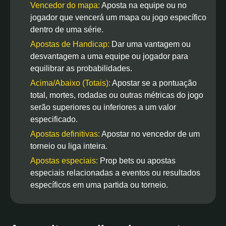
Vencedor do mapa:
Aposta na equipe ou no
jogador que vencerá um mapa ou jogo específico
dentro de uma série.
Apostas de Handicap:
Dar uma vantagem ou
desvantagem a uma equipe ou jogador para
equilibrar as probabilidades.
Acima/Abaixo (Totais):
Apostar se a pontuação
total, mortes, rodadas ou outras métricas do jogo
serão superiores ou inferiores a um valor
especificado.
Apostas definitivas:
Apostar no vencedor de um
torneio ou liga inteira.
Apostas especiais:
Prop bets ou apostas
especiais relacionadas a eventos ou resultados
específicos em uma partida ou torneio.