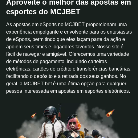
Aproveite o melhor das apostas em
esportes do MCJBET
As apostas em eSports no MCJBET proporcionam uma
experiência empolgante e envolvente para os entusiastas
de eSports, permitindo que eles façam parte da ação e
apoiem seus times e jogadores favoritos. Nosso site é
fácil de navegar e amigável. Oferecemos uma variedade
de métodos de pagamento, incluindo carteiras
eletrônicas, cartões de crédito e transferências bancárias,
facilitando o depósito e a retirada dos seus ganhos. No
geral, a MCJBET bet é uma ótima opção para qualquer
pessoa interessada em apostas em esportes eletrônicos.