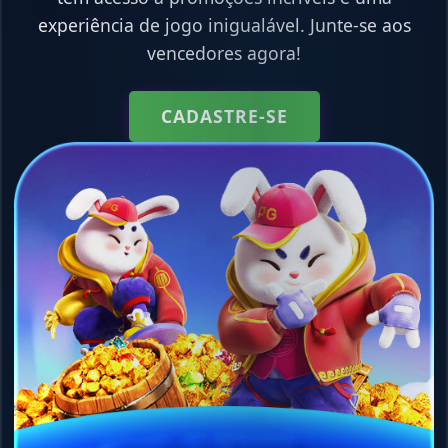
experiência de jogo inigualável. Junte-se aos
vencedores agora!
CADASTRE-SE