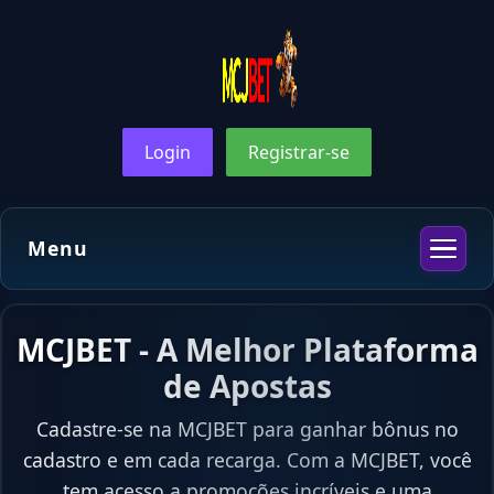
Login
Registrar-se
Menu
MCJBET - A Melhor Plataforma
de Apostas
Cadastre-se na MCJBET para ganhar bônus no
cadastro e em cada recarga. Com a MCJBET, você
tem acesso a promoções incríveis e uma