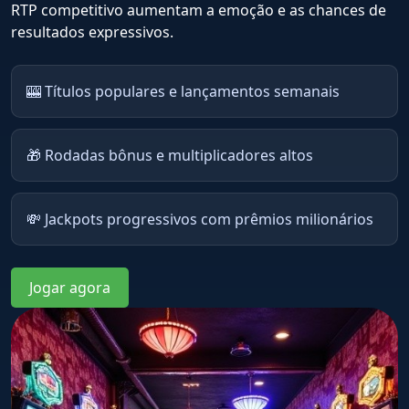
RTP competitivo aumentam a emoção e as chances de
resultados expressivos.
🎰 Títulos populares e lançamentos semanais
🎁 Rodadas bônus e multiplicadores altos
💸 Jackpots progressivos com prêmios milionários
Jogar agora