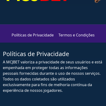
Políticas de Privacidade
Termos e Condições
Políticas de Privacidade
A MCJBET valoriza a privacidade de seus usuários e está
empenhada em proteger todas as informações
pessoais fornecidas durante o uso de nossos serviços.
Todos os dados coletados são utilizados
exclusivamente para fins de melhoria contínua da
experiência de nossos jogadores.