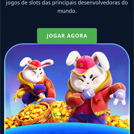
jogos de slots das principais desenvolvedoras do
mundo.
JOGAR AGORA