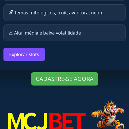
🌈 Temas mitológicos, fruit, aventura, neon
📈 Alta, média e baixa volatilidade
Explorar slots
CADASTRE-SE AGORA