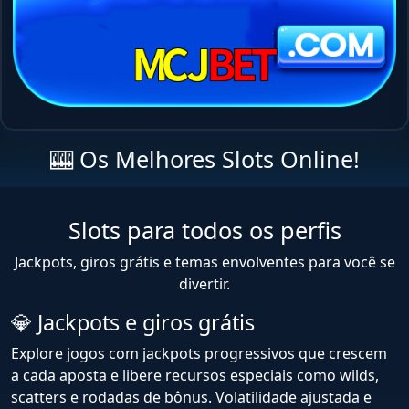
🎰 Os Melhores Slots Online!
Slots para todos os perfis
Jackpots, giros grátis e temas envolventes para você se
divertir.
💎 Jackpots e giros grátis
Explore jogos com jackpots progressivos que crescem
a cada aposta e libere recursos especiais como wilds,
scatters e rodadas de bônus. Volatilidade ajustada e