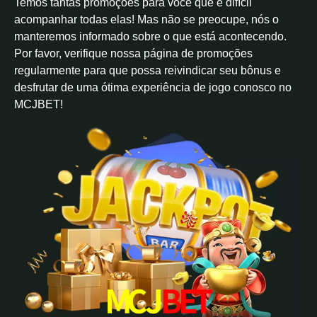
Temos tantas promoções para você que é difícil
acompanhar todas elas! Mas não se preocupe, nós o
manteremos informado sobre o que está acontecendo.
Por favor, verifique nossa página de promoções
regularmente para que possa reivindicar seu bônus e
desfrutar de uma ótima experiência de jogo conosco no
MCJBET!