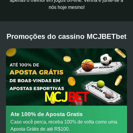
apenas o melhor em jogos on-line. Venha e junte-se a
nós hoje mesmo!
Promoções do cassino MCJBETbet
Ate 100% de Aposta Gratis
Caso você perca, receba 100% de volta como uma
Aposta Grátis de até R$100.