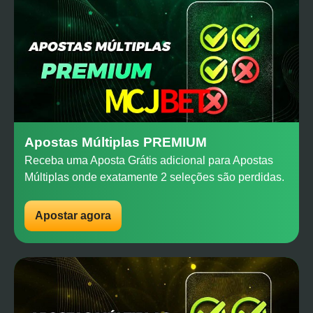
Apostas Múltiplas PREMIUM
Receba uma Aposta Grátis adicional para Apostas
Múltiplas onde exatamente 2 seleções são perdidas.
Apostar agora