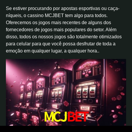
Se estiver procurando por apostas esportivas ou caça-
níqueis, o cassino MCJBET tem algo para todos.
Oferecemos os jogos mais recentes de alguns dos
fornecedores de jogos mais populares do setor. Além
disso, todos os nossos jogos são totalmente otimizados
para celular para que você possa desfrutar de toda a
emoção em qualquer lugar, a qualquer hora..