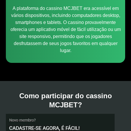
A plataforma do cassino MCJBET era acessível em
vários dispositivos, incluindo computadores desktop,
smartphones e tablets. O cassino provavelmente
oferecia um aplicativo móvel de fácil utilização ou um
site responsivo, permitindo que os jogadores
desfrutassem de seus jogos favoritos em qualquer
lugar.
Como participar do cassino
MCJBET?