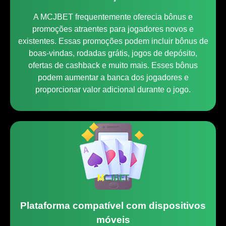
A MCJBET frequentemente oferecia bônus e
promoções atraentes para jogadores novos e
existentes. Essas promoções podem incluir bônus de
boas-vindas, rodadas grátis, jogos de depósito,
ofertas de cashback e muito mais. Esses bônus
podem aumentar a banca dos jogadores e
proporcionar valor adicional durante o jogo.
Plataforma compatível com dispositivos
móveis