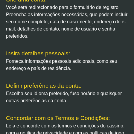
Você será redirecionado para o formulário de registro.
Preencha as informações necessárias, que podem incluir
seu nome completo, data de nascimento, endereço de e-
mail, detalhes de contato, nome de usuário e senha
preferidos.
Insira detalhes pessoais:
Forneça informações pessoais adicionais, como seu
endereço e país de residência.
Definir preferências da conta:
Escolha seu idioma preferido, fuso horário e quaisquer
outras preferências da conta.
Concordar com os Termos e Condições:
Leia e concorde com os termos e condições do cassino,
com a política de privacidade e com as políticas de jogo