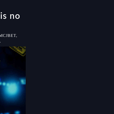
is no
as MCJBET,
.