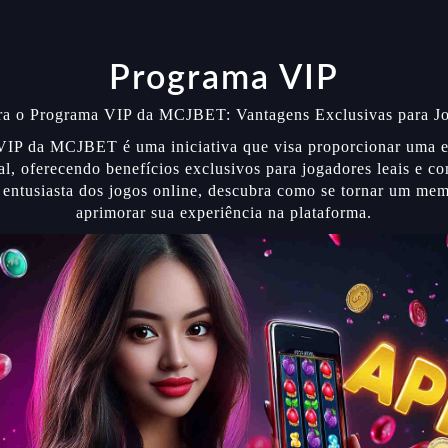
Programa VIP
a o Programa VIP da MCJBET: Vantagens Exclusivas para J
IP da MCJBET é uma iniciativa que visa proporcionar uma e
al, oferecendo benefícios exclusivos para jogadores leais e c
 entusiasta dos jogos online, descubra como se tornar um me
aprimorar sua experiência na plataforma.