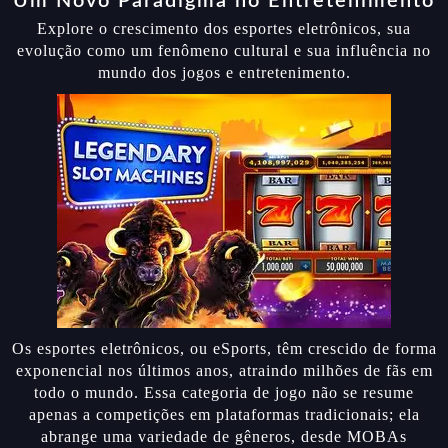
Um Novo Paradigma no Entretenimento
Explore o crescimento dos esportes eletrônicos, sua
evolução como um fenômeno cultural e sua influência no
mundo dos jogos e entretenimento.
Os esportes eletrônicos, ou eSports, têm crescido de forma
exponencial nos últimos anos, atraindo milhões de fãs em
todo o mundo. Essa categoria de jogo não se resume
apenas a competições em plataformas tradicionais; ela
abrange uma variedade de gêneros, desde MOBAs