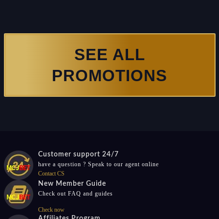
SEE ALL
PROMOTIONS
Customer support 24/7
have a question ? Speak to our agent online
Contact CS
New Member Guide
Check out FAQ and guides
Check now
Affiliates Program