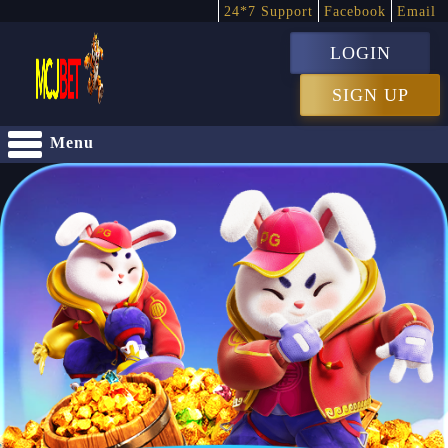
24*7 Support
Facebook
Email
LOGIN
SIGN UP
Menu