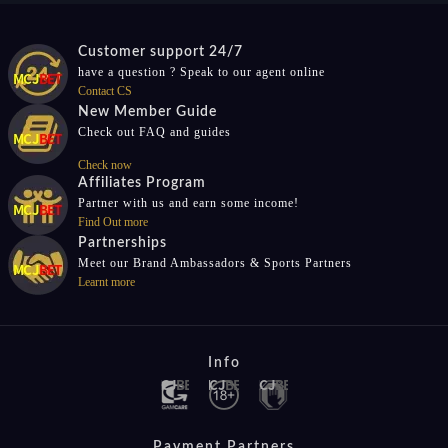
Customer support 24/7
have a question ? Speak to our agent online
Contact CS
New Member Guide
Check out FAQ and guides
Check now
Affiliates Program
Partner with us and earn some income!
Find Out more
Partnerships
Meet our Brand Ambassadors & Sports Partners
Learnt more
Info
Payment Partners