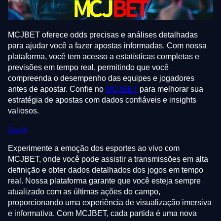
MCJBET oferece odds precisas e análises detalhadas
para ajudar você a fazer apostas informadas. Com nossa
plataforma, você tem acesso a estatísticas completas e
previsões em tempo real, permitindo que você
compreenda o desempenho das equipes e jogadores
antes de apostar. Confie no
MCJBET
para melhorar sua
estratégia de apostas com dados confiáveis e insights
valiosos.
Gtwin
Experimente a emoção dos esportes ao vivo com
MCJBET, onde você pode assistir a transmissões em alta
definição e obter dados detalhados dos jogos em tempo
real. Nossa plataforma garante que você esteja sempre
atualizado com as últimas ações do campo,
proporcionando uma experiência de visualização imersiva
e informativa. Com MCJBET, cada partida é uma nova