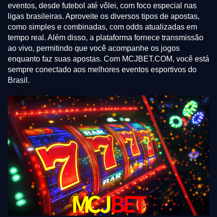
eventos, desde futebol até vôlei, com foco especial nas
ligas brasileiras. Aproveite os diversos tipos de apostas,
como simples e combinadas, com odds atualizadas em
tempo real. Além disso, a plataforma fornece transmissão
ao vivo, permitindo que você acompanhe os jogos
enquanto faz suas apostas. Com MCJBET.COM, você está
sempre conectado aos melhores eventos esportivos do
Brasil.