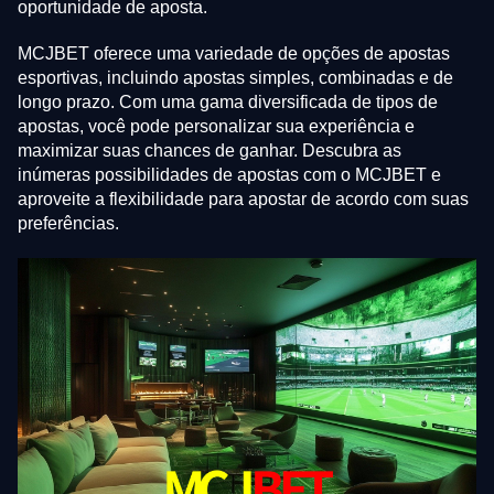
oportunidade de aposta.
MCJBET oferece uma variedade de opções de apostas
esportivas, incluindo apostas simples, combinadas e de
longo prazo. Com uma gama diversificada de tipos de
apostas, você pode personalizar sua experiência e
maximizar suas chances de ganhar. Descubra as
inúmeras possibilidades de apostas com o MCJBET e
aproveite a flexibilidade para apostar de acordo com suas
preferências.