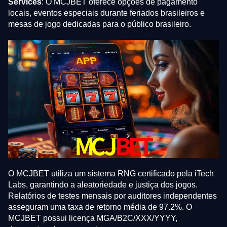
Services
: O MCJBET oferece opções de pagamento
locais, eventos especiais durante feriados brasileiros e
mesas de jogo dedicadas para o público brasileiro.
O MCJBET utiliza um sistema RNG certificado pela iTech
Labs, garantindo a aleatoriedade e justiça dos jogos.
Relatórios de testes mensais por auditores independentes
asseguram uma taxa de retorno média de 97.2%. O
MCJBET possui licença MGA/B2C/XXX/YYYY,