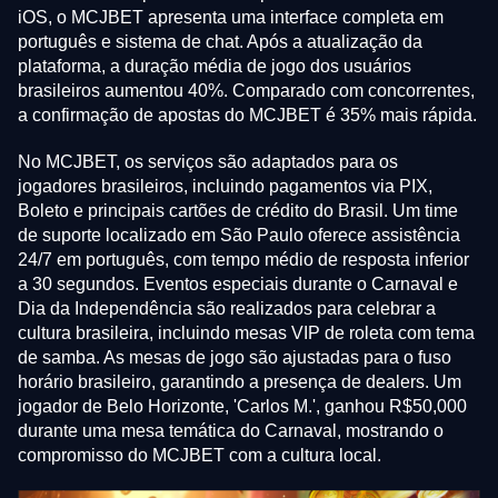
iOS, o MCJBET apresenta uma interface completa em
português e sistema de chat. Após a atualização da
plataforma, a duração média de jogo dos usuários
brasileiros aumentou 40%. Comparado com concorrentes,
a confirmação de apostas do MCJBET é 35% mais rápida.
No MCJBET, os serviços são adaptados para os
jogadores brasileiros, incluindo pagamentos via PIX,
Boleto e principais cartões de crédito do Brasil. Um time
de suporte localizado em São Paulo oferece assistência
24/7 em português, com tempo médio de resposta inferior
a 30 segundos. Eventos especiais durante o Carnaval e
Dia da Independência são realizados para celebrar a
cultura brasileira, incluindo mesas VIP de roleta com tema
de samba. As mesas de jogo são ajustadas para o fuso
horário brasileiro, garantindo a presença de dealers. Um
jogador de Belo Horizonte, 'Carlos M.', ganhou R$50,000
durante uma mesa temática do Carnaval, mostrando o
compromisso do MCJBET com a cultura local.