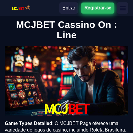
Entrar
Registrar-se
MCJBET Cassino On :
Line
Game Types Detailed
: O MCJBET Paga oferece uma
variedade de jogos de casino, incluindo Roleta Brasileira,