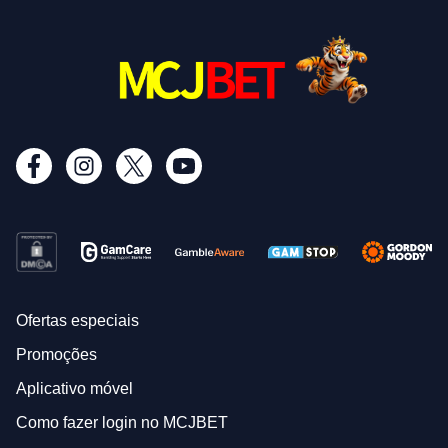
Ofertas especiais
Promoções
Aplicativo móvel
Como fazer login no MCJBET