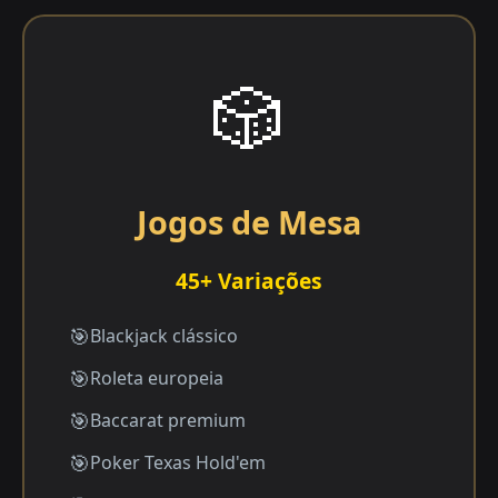
🎲
Jogos de Mesa
45+ Variações
Blackjack clássico
Roleta europeia
Baccarat premium
Poker Texas Hold'em