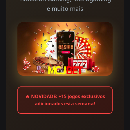
e muito mais
🔥
NOVIDADE:
+15 jogos exclusivos
adicionados esta semana!