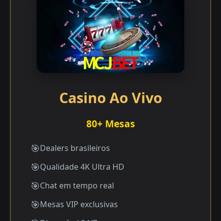
Casino Ao Vivo
80+ Mesas
Dealers brasileiros
Qualidade 4K Ultra HD
Chat em tempo real
Mesas VIP exclusivas