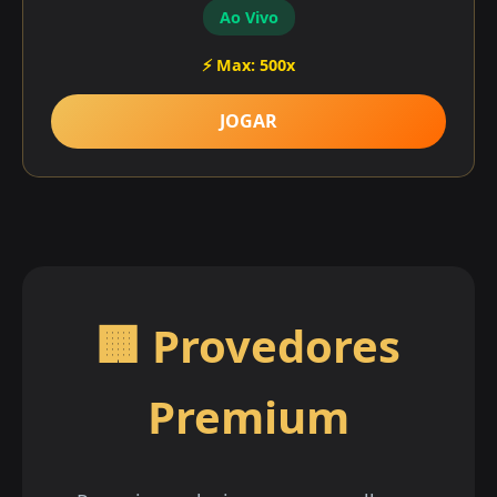
Ao Vivo
⚡ Max: 500x
JOGAR
🏢 Provedores
Premium