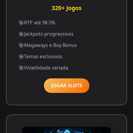
320+ Jogos
RTP até 98.5%
Jackpots progressivos
Megaways e Buy Bonus
Temas exclusivos
Volatilidade variada
JOGAR SLOTS