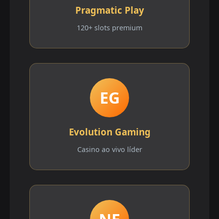
Pragmatic Play
120+ slots premium
EG
Evolution Gaming
Casino ao vivo líder