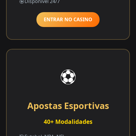
Disponível 24/7
ENTRAR NO CASINO
⚽
Apostas Esportivas
40+ Modalidades