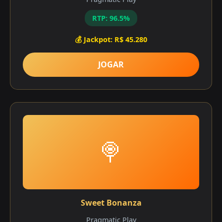
RTP: 96.5%
💰 Jackpot: R$ 45.280
JOGAR
🍭
Sweet Bonanza
Pragmatic Play