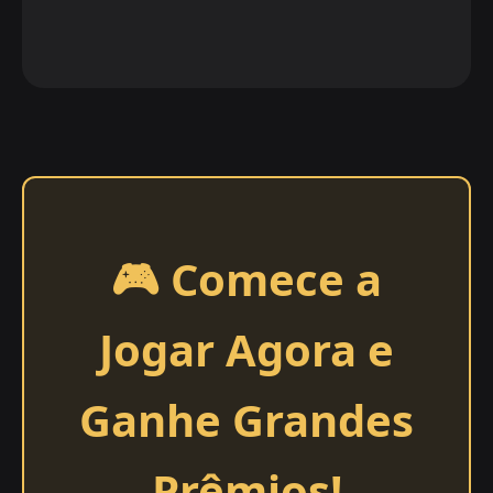
🎮 Comece a
Jogar Agora e
Ganhe Grandes
Prêmios!