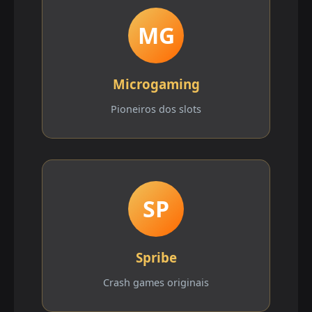
MG
Microgaming
Pioneiros dos slots
SP
Spribe
Crash games originais