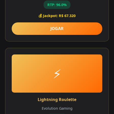
RTP: 96.0%
💰 Jackpot: R$ 67.320
JOGAR
⚡
Lightning Roulette
Evolution Gaming