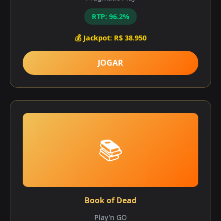
RTP: 96.2%
💰 Jackpot: R$ 38.950
JOGAR
📚
Book of Dead
Play'n GO