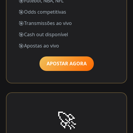
Futebol, NBA, NFL
Odds competitivas
Transmissões ao vivo
Cash out disponível
Apostas ao vivo
APOSTAR AGORA
🚀