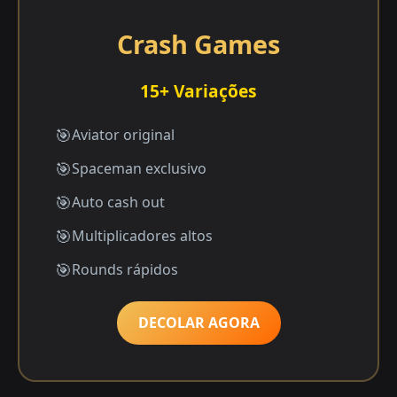
Crash Games
15+ Variações
Aviator original
Spaceman exclusivo
Auto cash out
Multiplicadores altos
Rounds rápidos
DECOLAR AGORA