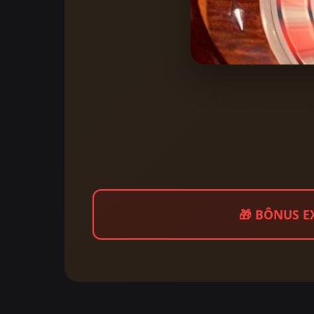
🎁
BÔNUS EX