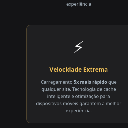
experiência
⚡
Velocidade Extrema
Carregamento
5x mais rápido
que
qualquer site. Tecnologia de cache
inteligente e otimização para
dispositivos móveis garantem a melhor
experiência.