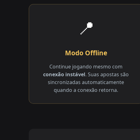
📍
Modo Offline
Continue jogando mesmo com
conexão instável
. Suas apostas são
sincronizadas automaticamente
quando a conexão retorna.