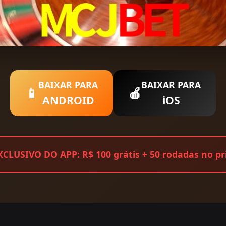
BAIXAR PARA
BAIXAR PARA
📱
🍎
ANDROID
iOS
CLUSIVO DO APP:
R$ 100 grátis + 50 rodadas no pr