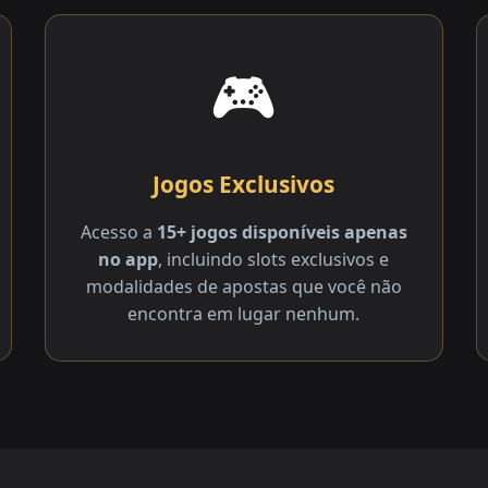
🎮
Jogos Exclusivos
Acesso a
15+ jogos disponíveis apenas
no app
, incluindo slots exclusivos e
modalidades de apostas que você não
encontra em lugar nenhum.