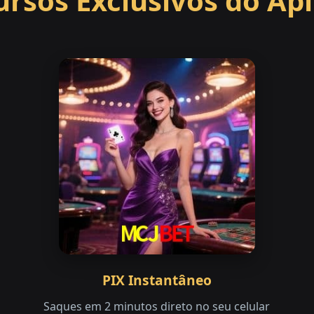
ursos Exclusivos do Apl
PIX Instantâneo
Saques em 2 minutos direto no seu celular