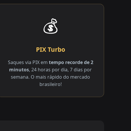
💰
PIX Turbo
Saques via PIX em
tempo recorde de 2
minutos
, 24 horas por dia, 7 dias por
semana. O mais rápido do mercado
brasileiro!