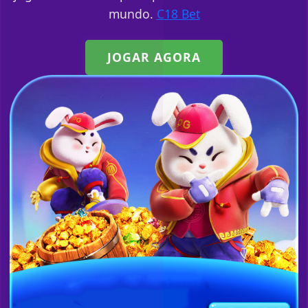
mundo.
C18 Bet
JOGAR AGORA