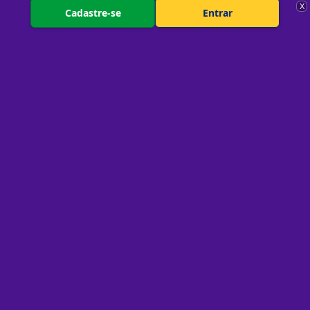
X
Cadastre-se
Entrar