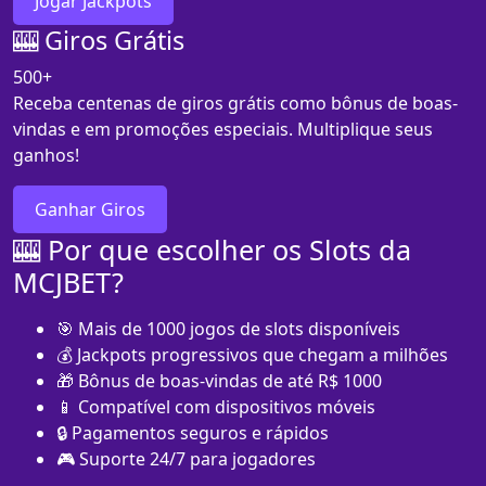
Jogar Jackpots
🎰 Giros Grátis
500+
Receba centenas de giros grátis como bônus de boas-
vindas e em promoções especiais. Multiplique seus
ganhos!
Ganhar Giros
🎰 Por que escolher os Slots da
MCJBET?
🎯 Mais de 1000 jogos de slots disponíveis
💰 Jackpots progressivos que chegam a milhões
🎁 Bônus de boas-vindas de até R$ 1000
📱 Compatível com dispositivos móveis
🔒 Pagamentos seguros e rápidos
🎮 Suporte 24/7 para jogadores