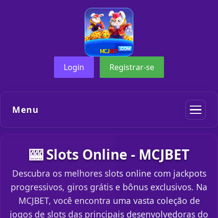
Login
Registrar-se
Menu
🎰 Slots Online - MCJBET
Descubra os melhores slots online com jackpots
progressivos, giros grátis e bônus exclusivos. Na
MCJBET, você encontra uma vasta coleção de
jogos de slots das principais desenvolvedoras do