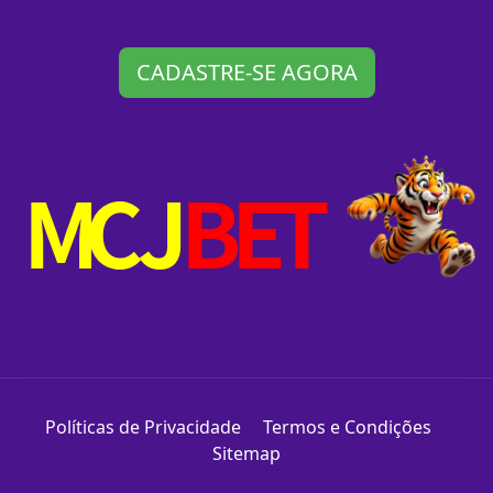
CADASTRE-SE AGORA
Políticas de Privacidade
Termos e Condições
Sitemap