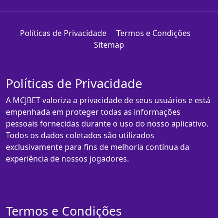
Políticas de Privacidade
Termos e Condições
Sitemap
Políticas de Privacidade
A MCJBET valoriza a privacidade de seus usuários e está
empenhada em proteger todas as informações
pessoais fornecidas durante o uso do nosso aplicativo.
Todos os dados coletados são utilizados
exclusivamente para fins de melhoria contínua da
experiência de nossos jogadores.
Termos e Condições