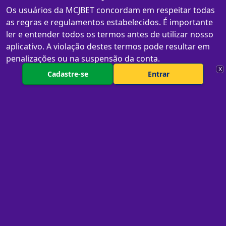
Os usuários da MCJBET concordam em respeitar todas
as regras e regulamentos estabelecidos. É importante
ler e entender todos os termos antes de utilizar nosso
aplicativo. A violação destes termos pode resultar em
penalizações ou na suspensão da conta.
X
Cadastre-se
Entrar