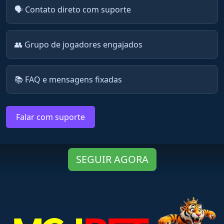
🗣️ Contato direto com suporte
👥 Grupo de jogadores engajados
📚 FAQ e mensagens fixadas
Falar com suporte
SEGUIR AGORA