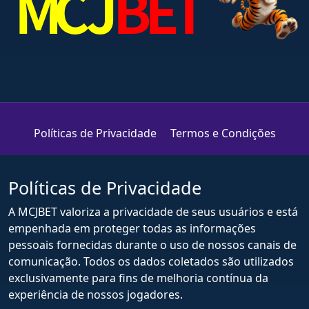
Políticas de Privacidade
Termos e Condições
Políticas de Privacidade
A MCJBET valoriza a privacidade de seus usuários e está
empenhada em proteger todas as informações
pessoais fornecidas durante o uso de nossos canais de
comunicação. Todos os dados coletados são utilizados
exclusivamente para fins de melhoria contínua da
experiência de nossos jogadores.