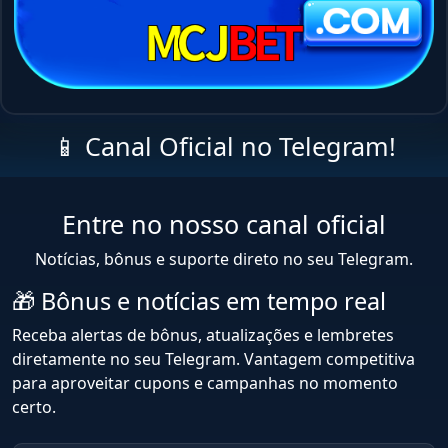
📱 Canal Oficial no Telegram!
Entre no nosso canal oficial
Notícias, bônus e suporte direto no seu Telegram.
🎁 Bônus e notícias em tempo real
Receba alertas de bônus, atualizações e lembretes
diretamente no seu Telegram. Vantagem competitiva
para aproveitar cupons e campanhas no momento
certo.