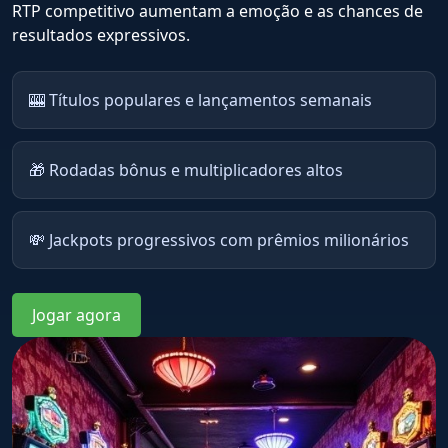
RTP competitivo aumentam a emoção e as chances de
resultados expressivos.
🎰 Títulos populares e lançamentos semanais
🎁 Rodadas bônus e multiplicadores altos
💸 Jackpots progressivos com prêmios milionários
Jogar agora