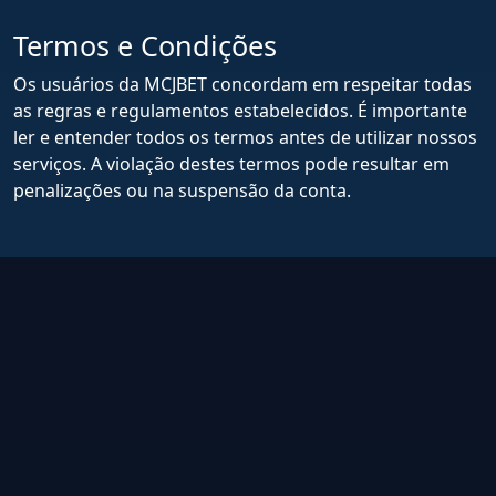
Termos e Condições
Os usuários da MCJBET concordam em respeitar todas
as regras e regulamentos estabelecidos. É importante
ler e entender todos os termos antes de utilizar nossos
serviços. A violação destes termos pode resultar em
penalizações ou na suspensão da conta.