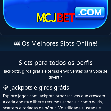
🎰 Os Melhores Slots Online!
Slots para todos os perfis
Jackpots, giros grátis e temas envolventes para você se
divertir.
💎 Jackpots e giros grátis
Explore jogos com jackpots progressivos que crescem
a cada aposta e libere recursos especiais como wilds,
scatters e rodadas de bônus. Volatilidade ajustada e