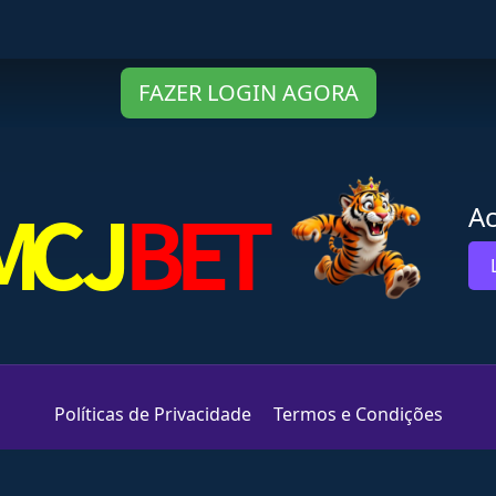
FAZER LOGIN AGORA
A
Políticas de Privacidade
Termos e Condições