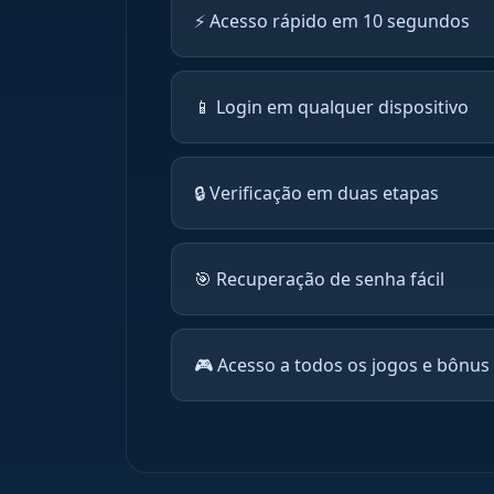
⚡ Acesso rápido em 10 segundos
📱 Login em qualquer dispositivo
🔒 Verificação em duas etapas
🎯 Recuperação de senha fácil
🎮 Acesso a todos os jogos e bônus