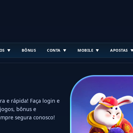
OS
BÔNUS
CONTA
MOBILE
APOSTAS
a e rápida! Faça login e
jogos, bônus e
sempre segura conosco!