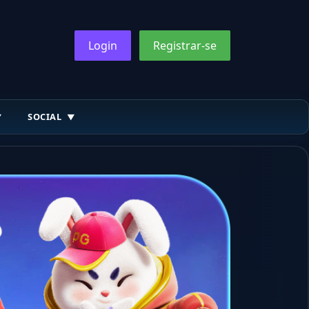
Login
Registrar-se
SOCIAL