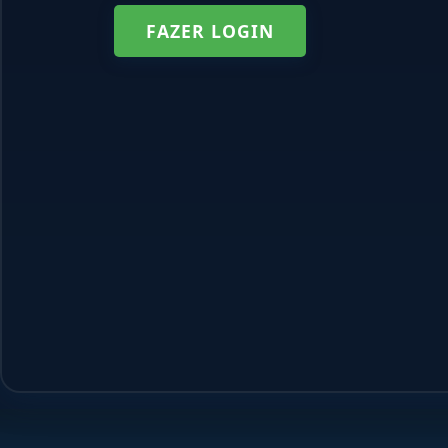
FAZER LOGIN