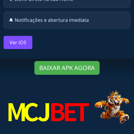
🔔 Notificações e abertura imediata
Ver iOS
BAIXAR APK AGORA