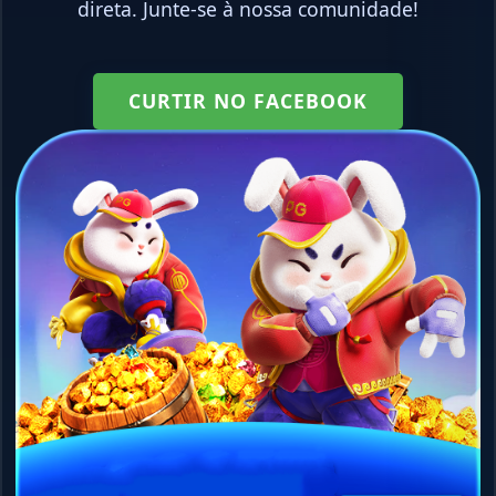
direta. Junte-se à nossa comunidade!
CURTIR NO FACEBOOK