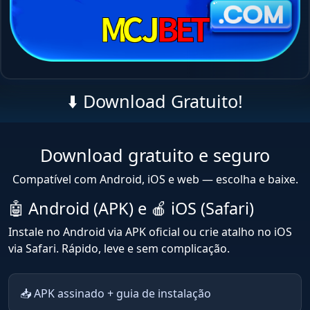
⬇️ Download Gratuito!
Download gratuito e seguro
Compatível com Android, iOS e web — escolha e baixe.
🤖 Android (APK) e 🍎 iOS (Safari)
Instale no Android via APK oficial ou crie atalho no iOS
via Safari. Rápido, leve e sem complicação.
📥 APK assinado + guia de instalação