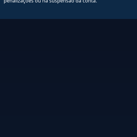
penalizações ou na suspensão da conta.