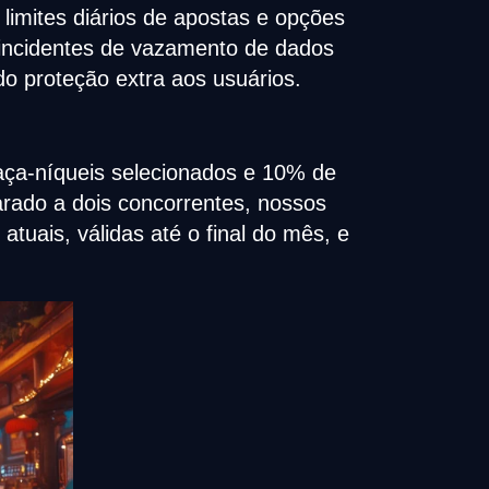
imites diários de apostas e opções
 incidentes de vazamento de dados
o proteção extra aos usuários.
ça-níqueis selecionados e 10% de
rado a dois concorrentes, nossos
tuais, válidas até o final do mês, e