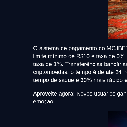
O sistema de pagamento do MCJBET 
limite mínimo de R$10 e taxa de 0%
taxa de 1%. Transferências bancária
criptomoedas, o tempo é de até 24 
tempo de saque é 30% mais rápido e
Aproveite agora! Novos usuários ga
emoção!