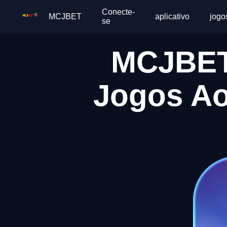
Conecte-
MCJBET
aplicativo
jogo
se
MCJBET 
Jogos Ao