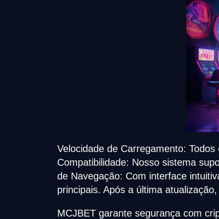
Velocidade de Carregamento: Todos 
Compatibilidade: Nosso sistema supo
de Navegação: Com interface intuit
principais. Após a última atualizaç
MCJBET garante segurança com cript