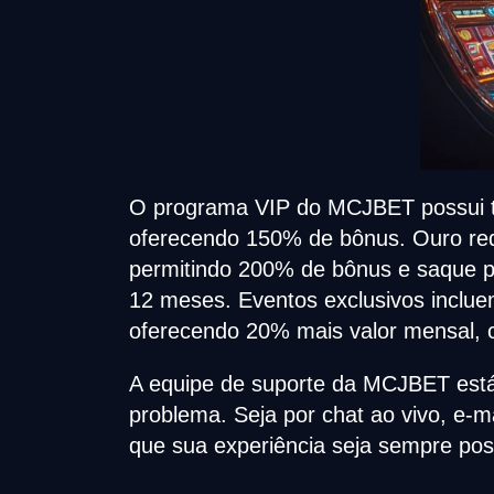
O programa VIP do MCJBET possui tr
oferecendo 150% de bônus. Ouro re
permitindo 200% de bônus e saque pr
12 meses. Eventos exclusivos inclue
oferecendo 20% mais valor mensal,
A equipe de suporte da MCJBET está 
problema. Seja por chat ao vivo, e-m
que sua experiência seja sempre posi