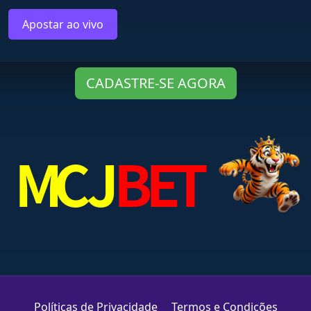
Apostar ao vivo
CADASTRE-SE AGORA
Políticas de Privacidade
Termos e Condições