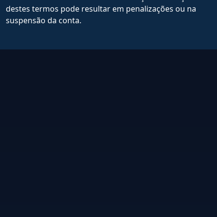
destes termos pode resultar em penalizações ou na
suspensão da conta.