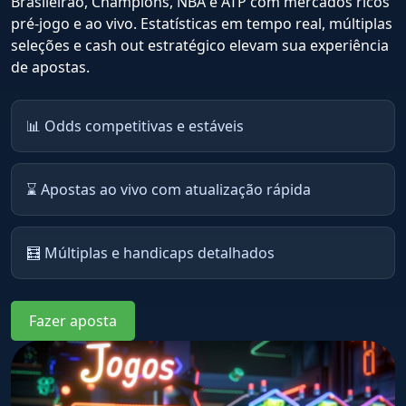
Brasileirão, Champions, NBA e ATP com mercados ricos
pré‑jogo e ao vivo. Estatísticas em tempo real, múltiplas
seleções e cash out estratégico elevam sua experiência
de apostas.
📊 Odds competitivas e estáveis
⌛ Apostas ao vivo com atualização rápida
🧮 Múltiplas e handicaps detalhados
Fazer aposta