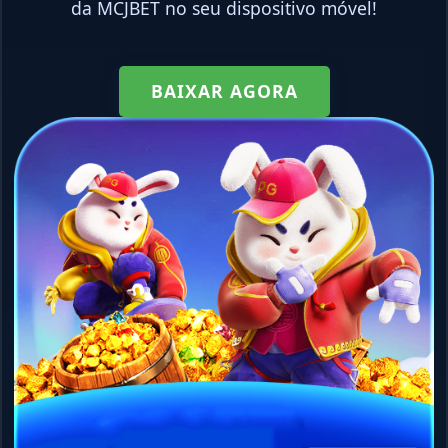
da MCJBET no seu dispositivo móvel!
BAIXAR AGORA