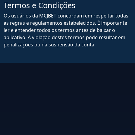
Termos e Condições
Os usuários da MCJBET concordam em respeitar todas
as regras e regulamentos estabelecidos. É importante
ler e entender todos os termos antes de baixar o
aplicativo. A violação destes termos pode resultar em
penalizações ou na suspensão da conta.